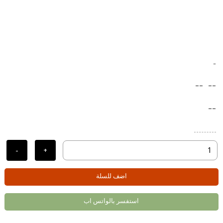
-
--
--
--
-
+
اضف للسلة
استفسر بالواتس اب