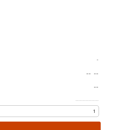
-
--
--
--