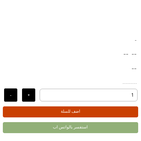
-
--
--
--
-
+
اضف للسلة
استفسر بالواتس اب