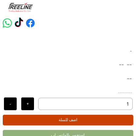
-
--
--
--
-
+
اضف للسلة
استفسر بالواتس اب