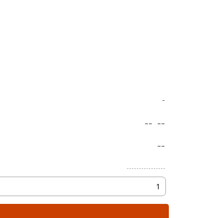
-
--
--
--