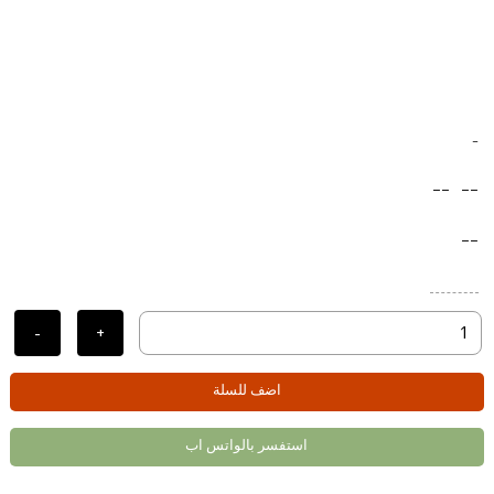
-
--
--
--
-
+
اضف للسلة
استفسر بالواتس اب