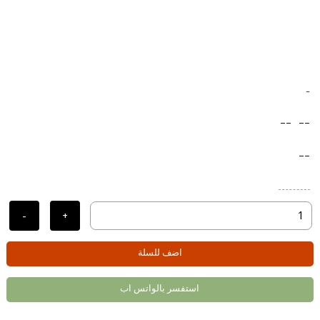
-
--
--
--
-
+
اضف للسلة
استفسر بالواتس اب