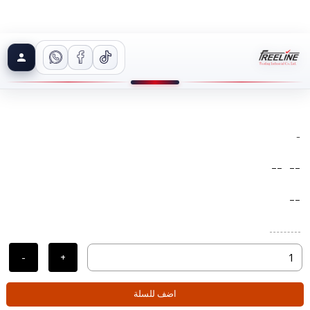
-
--
--
--
-
+
اضف للسلة