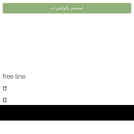
استفسر بالواتس اب
free line
--
0
0
0
0
0
-
0
-
-
-
-
©Powered and secured by Vesites
-
-
-
-