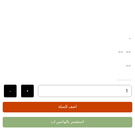
-
--
--
--
-
+
اضف للسلة
استفسر بالواتس اب