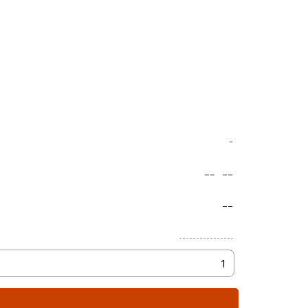
-
--
--
--