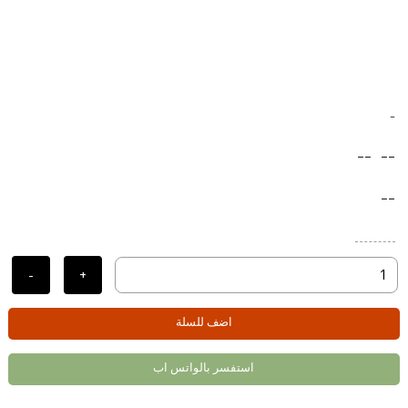
-
--
--
--
-
+
اضف للسلة
استفسر بالواتس اب