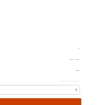
-
--
--
--