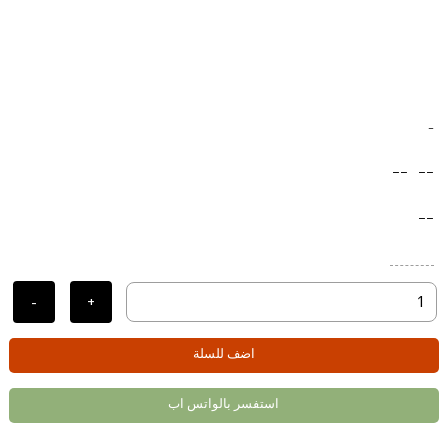
-
--
--
--
-
+
اضف للسلة
استفسر بالواتس اب