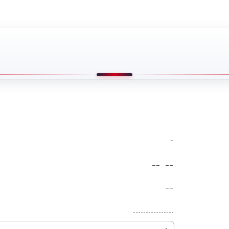
-
--
--
--