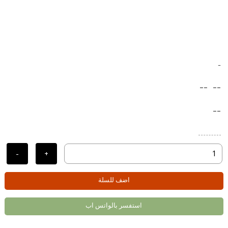
-
--
--
--
-
+
اضف للسلة
استفسر بالواتس اب