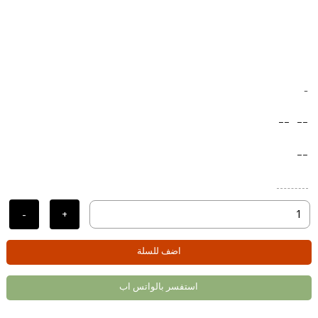
-
--
--
--
-
+
اضف للسلة
استفسر بالواتس اب