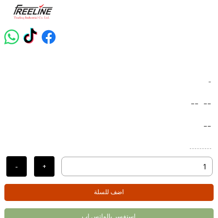
-
--
--
--
-
+
اضف للسلة
استفسر بالواتس اب