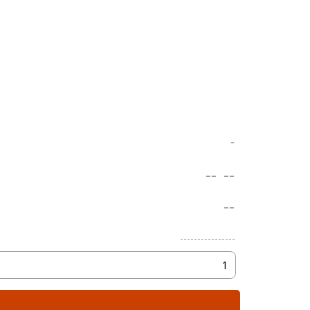
-
--
--
--