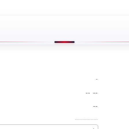
-
--
--
--