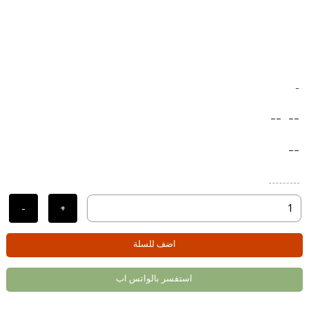
-
--
--
--
-
+
اضف للسلة
استفسر بالواتس اب