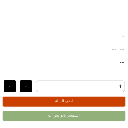
-
--
--
--
-
+
اضف للسلة
استفسر بالواتس اب