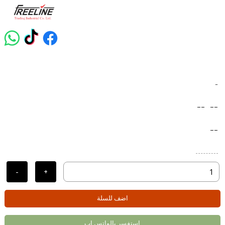
-
--
--
--
-
+
اضف للسلة
استفسر بالواتس اب