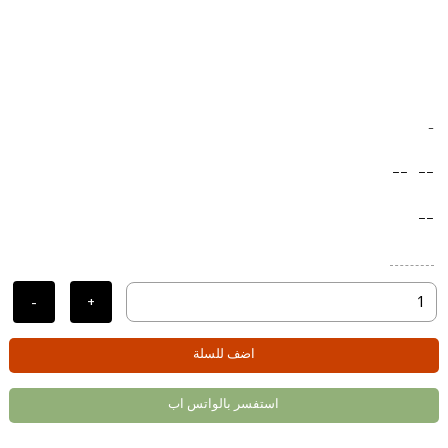
-
--
--
--
-
+
اضف للسلة
استفسر بالواتس اب