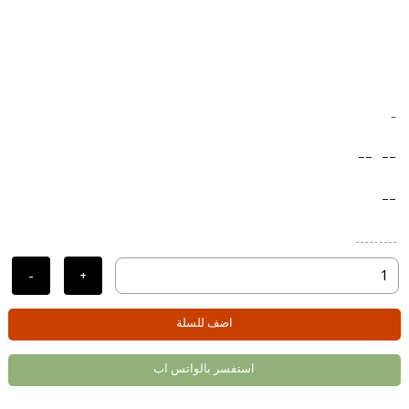
-
--
--
--
-
+
اضف للسلة
استفسر بالواتس اب