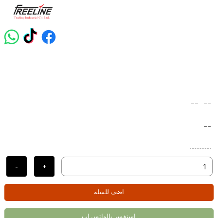
-
--
--
--
-
+
اضف للسلة
استفسر بالواتس اب