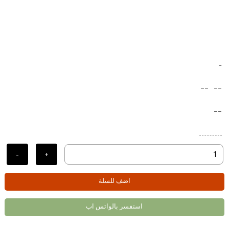
-
--
--
--
-
+
اضف للسلة
استفسر بالواتس اب