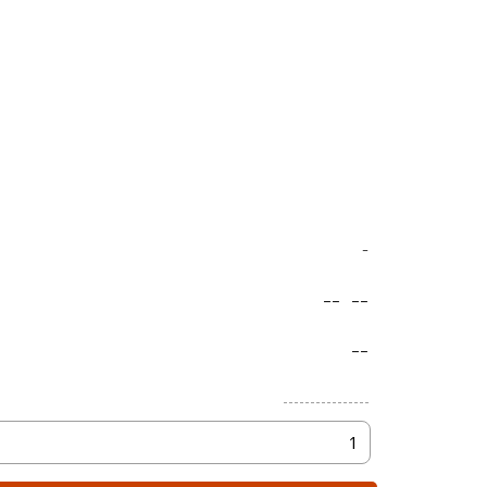
-
--
--
--