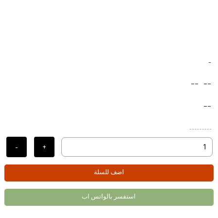
-
--
--
--
-
+
اضف للسلة
استفسر بالواتس اب