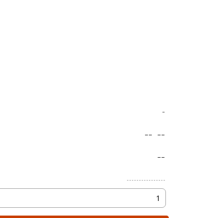
-
--
--
--