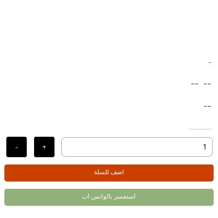
-
--
--
--
-
+
اضف للسلة
استفسر بالواتس اب