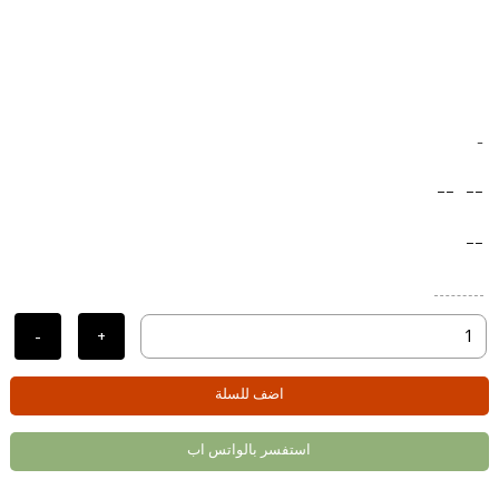
-
--
--
--
-
+
اضف للسلة
استفسر بالواتس اب