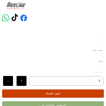
-
--
--
--
-
+
اضف للسلة
استفسر بالواتس اب