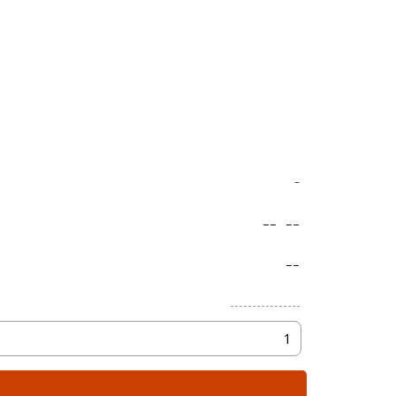
-
--
--
--