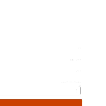
-
--
--
--