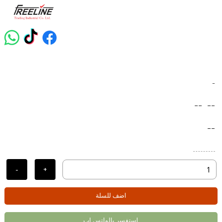
-
--
--
--
-
+
اضف للسلة
استفسر بالواتس اب