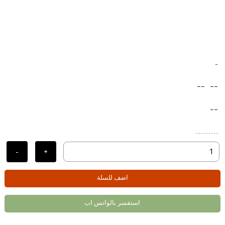
-
--
--
--
-
+
اضف للسلة
استفسر بالواتس اب