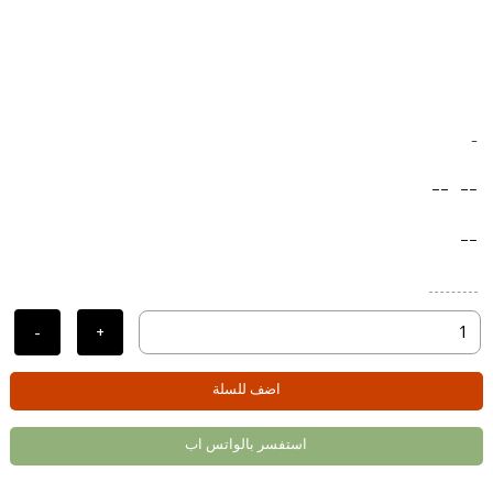
-
--
--
--
-
+
اضف للسلة
استفسر بالواتس اب