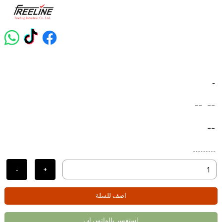
-
--
--
--
-
+
اضف للسلة
استفسر بالواتس اب