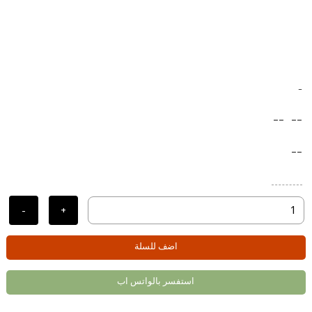
-
--
--
--
-
+
اضف للسلة
استفسر بالواتس اب