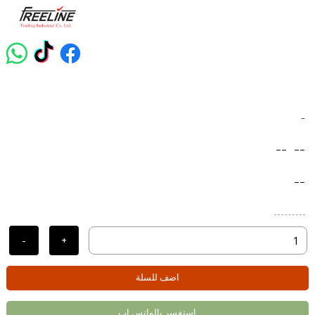
-
--
--
--
-
+
اضف للسلة
استفسر بالواتس اب