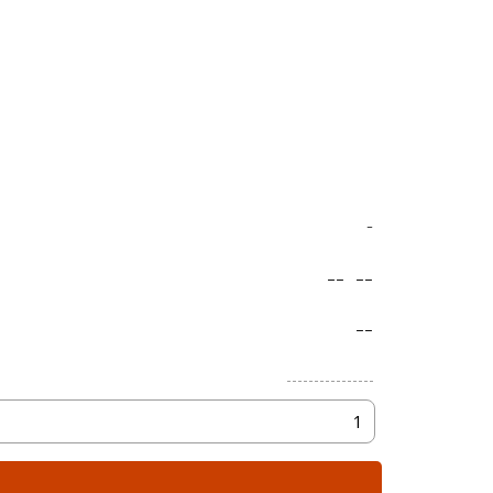
-
--
--
--