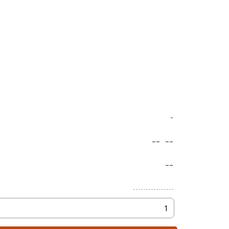
-
--
--
--