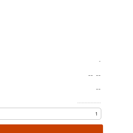
-
--
--
--