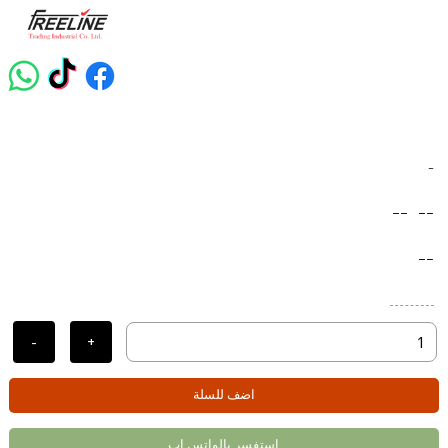
-
--
--
--
-
+
اضف للسلة
استفسر بالواتس اب