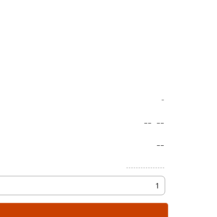
-
--
--
--