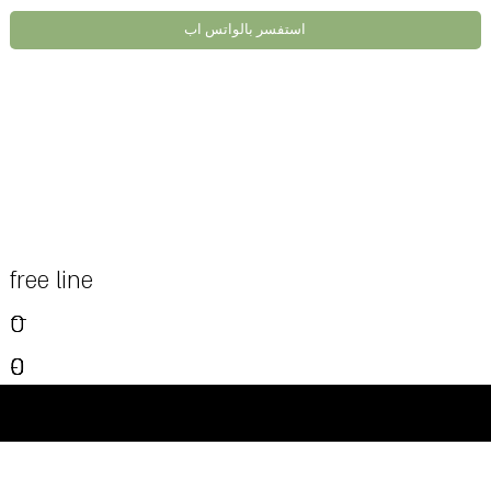
استفسر بالواتس اب
free line
--
0
0
0
0
0
-
0
-
-
-
-
©Powered and secured by Vesites
-
-
-
-