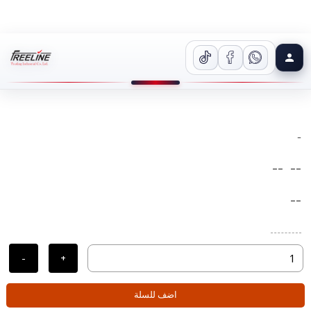
-
--
--
--
-
+
اضف للسلة