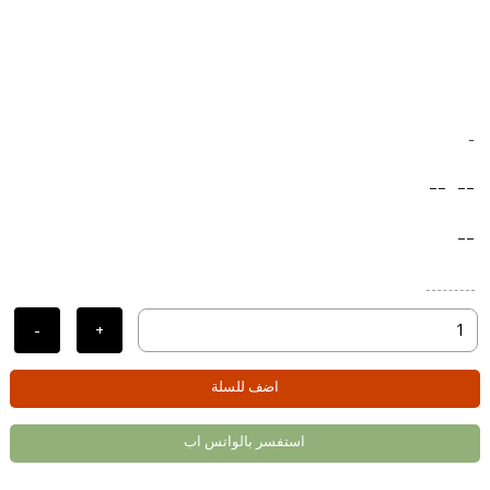
-
--
--
--
-
+
اضف للسلة
استفسر بالواتس اب