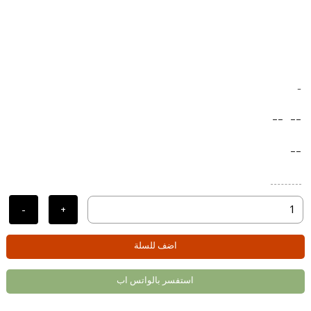
-
--
--
--
-
+
اضف للسلة
استفسر بالواتس اب