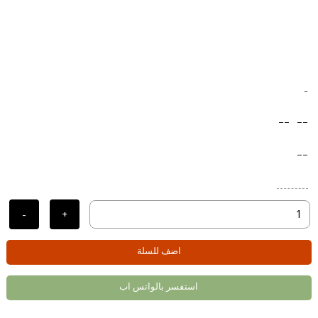
-
--
--
--
-
+
اضف للسلة
استفسر بالواتس اب