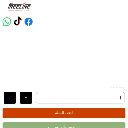
-
--
--
--
-
+
اضف للسلة
استفسر بالواتس اب